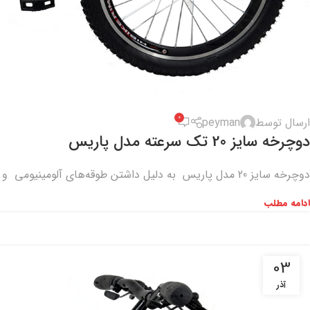
0
ارسال توسط
peyman
دوچرخه سایز 20 تک سرعته مدل پاریس
دوچرخه سایز 20 مدل پاریس به دلیل داشتن طوقه‌های آلومینیومی و زین با کیفیت و ترمزبندی با کیفیت انتخاب مناسبی
ادامه مطلب
03
آذر