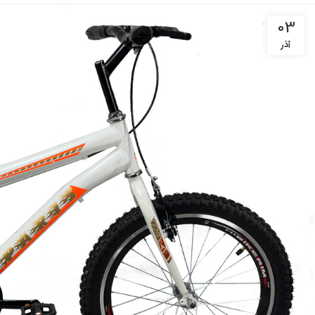
03
آذر