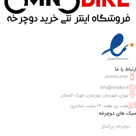
ارتباط با ما
09362303193
info@mrbike.ir
تهران، شهرستان بهارستان، شهرک گلستان
هفت روز هفته، ۲۴ ساعت شبانه‌روز
سبک های دوچرخه
دوچرخه بزرگسال