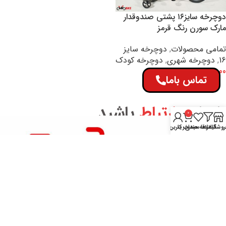
دوچرخه سایز۱۶ پشتی صندوقدار
مارک سورن رنگ قرمز
تمامی محصولات
,
دوچرخه سایز
16
,
دوچرخه شهری
,
دوچرخه کودک
9,500,000
تومان
تماس باما
اطلاعات بیشتر
با ما در
ارتباط
باشید
0
روشگاه
فیلترها
علاقه مندی
سبد خرید
حساب کاربری من