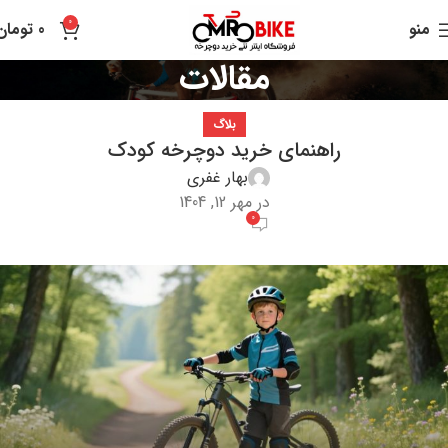
0
منو
0
تومان
مقالات
بلاگ
راهنمای خرید دوچرخه کودک
بهار غفری
در مهر 12, 1404
0