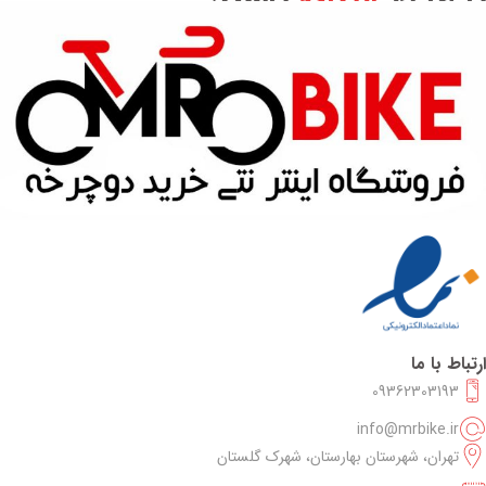
ارتباط با ما
09362303193
info@mrbike.ir
تهران، شهرستان بهارستان، شهرک گلستان