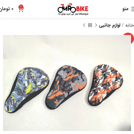
0
منو
0
تومان
خانه
لوازم جانبی
-17%