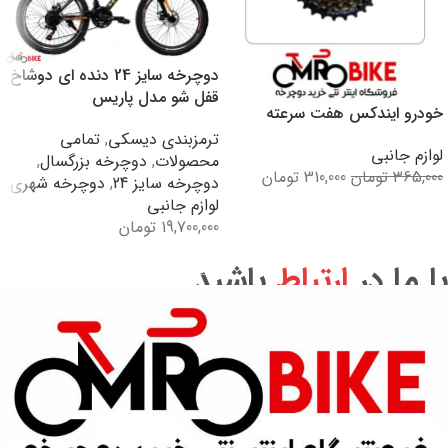
دوچرخه سایز 24 دنده ای دوشاخ
قفل شو مدل پاریس
خودرو ایندکس هفت سرعته
ترمزبندی دیسکی
,
تمامی
لوازم جانبی
محصولات
,
دوچرخه بزرگسال
,
365,000
تومان
310,000
تومان
دوچرخه سایز 24
,
دوچرخه شهری
,
لوازم جانبی
افزودن به سبد خرید
19,700,000
تومان
افزودن به سبد خرید
با ما در
ارتباط
باشید