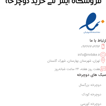
ارتباط با ما
09362303193
info@mrbike.ir
تهران، شهرستان بهارستان، شهرک گلستان
هفت روز هفته، ۲۴ ساعت شبانه‌روز
سبک های دوچرخه
دوچرخه بزرگسال
دوچرخه کودک
دوچرخه کورسی