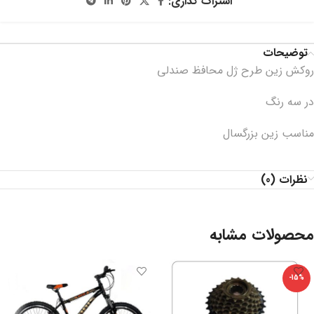
اشتراک گذاری:
توضیحات
روکش زین طرح ژل محافظ صندلی
در سه رنگ
مناسب زین بزرگسال
نظرات (0)
محصولات مشابه
-15%