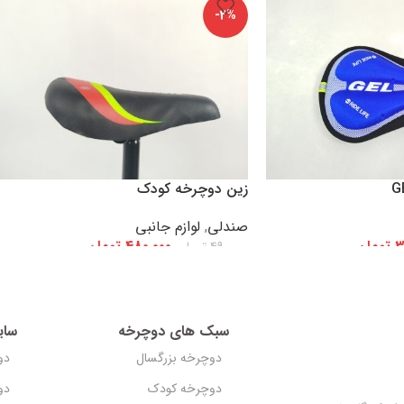
-2%
زین دوچرخه کودک
صندلی
,
لوازم جانبی
3
تومان
480,000
تومان
490,000
تومان
افزودن به سبد خرید
سبک های دوچرخه
سای
دوچرخه بزرگسال
دو
دوچرخه کودک
دو