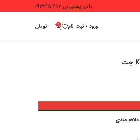
تلفن پشتیبانی 09122951657
0
ورود / ثبت نام
0
تومان
علاقه مندی
ی