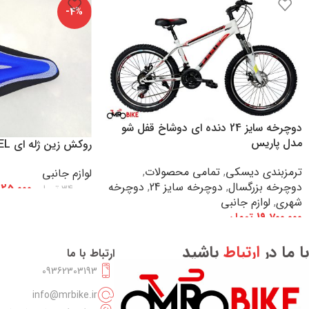
-4%
دوچرخه سایز 24 دنده ای دوشاخ قفل شو
مدل پاریس
روکش زین ژله ای GEL
ترمزبندی دیسکی
,
تمامی محصولات
,
لوازم جانبی
دوچرخه بزرگسال
,
دوچرخه سایز 24
,
دوچرخه
25,000
340,000
تومان
شهری
,
لوازم جانبی
افزودن به سبد خرید
19,700,000
تومان
افزودن به سبد خرید
با ما در
ارتباط
باشید
ارتباط با ما
09362303193
info@mrbike.ir