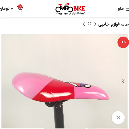
0
منو
0
تومان
خانه
لوازم جانبی
-2%
بزرگنمایی تصویر