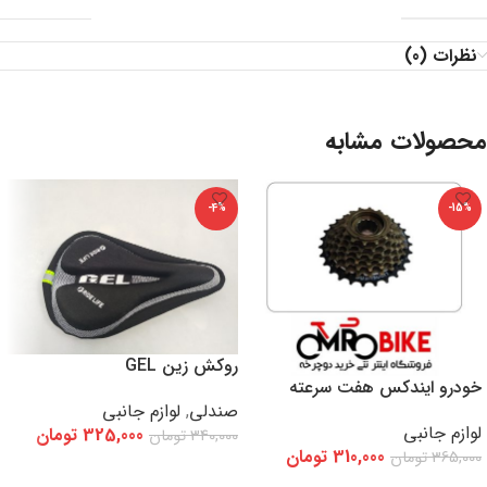
نظرات (0)
محصولات مشابه
-4%
-15%
روکش زین GEL
خودرو ایندکس هفت سرعته
صندلی
,
لوازم جانبی
لوازم جانبی
325,000
تومان
340,000
تومان
310,000
تومان
365,000
تومان
افزودن به سبد خرید