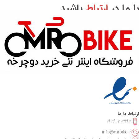
افزودن به سبد خرید
با ما در
ارتباط
باشید
ارتباط با ما
09362303193
info@mrbike.ir