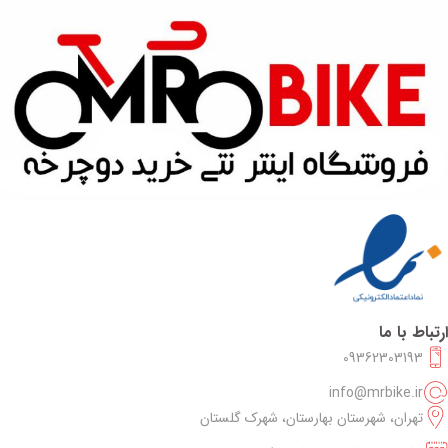
ارتباط با ما
09362303193
info@mrbike.ir
تهران، شهرستان بهارستان، شهرک گلستان