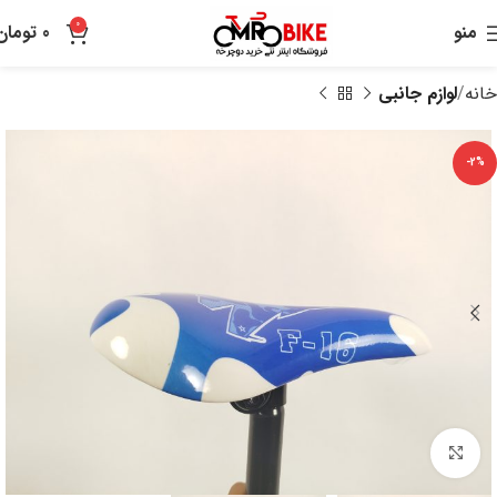
0
منو
0
تومان
خانه
لوازم جانبی
-2%
بزرگنمایی تصویر