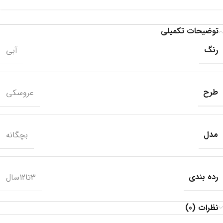
توضیحات تکمیلی
رنگ
آبی
طرح
عروسکی
مدل
بچگانه
رده بندی
3تا12سال
نظرات (0)