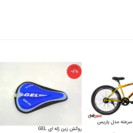
ایمیل
*
دگاهی می‌نویسم.
-4%
روکش زین ژله ای GEL