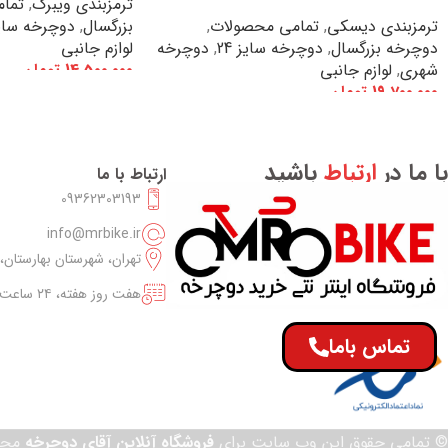
ترمزبندی ویبرک
,
تما
ترمزبندی دیسکی
,
تمامی محصولات
,
بزرگسال
,
دوچرخه سایز 
دوچرخه بزرگسال
,
دوچرخه سایز 24
,
دوچرخه
لوازم جانبی
شهری
,
لوازم جانبی
14,500,000
تومان
19,700,000
تومان
افزودن به سبد خرید
افزودن به سبد خرید
با ما در
ارتباط
باشید
ارتباط با ما
09362303193
info@mrbike.ir
تهران، شهرستان بهارستان
هفت روز هفته، ۲۴ ساعت شبانه‌روز
تماس باما
© تمامی حقوق این وب سایت برای
فروشگاه آنلاین آقای دوچرخه
محف