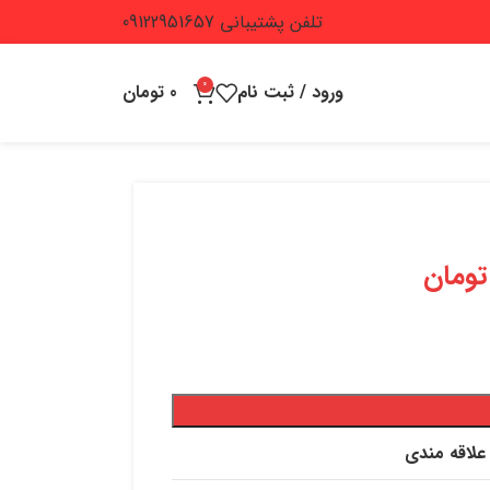
تلفن پشتیبانی 09122951657
0
ورود / ثبت نام
0
تومان
تومان
علاقه مندی